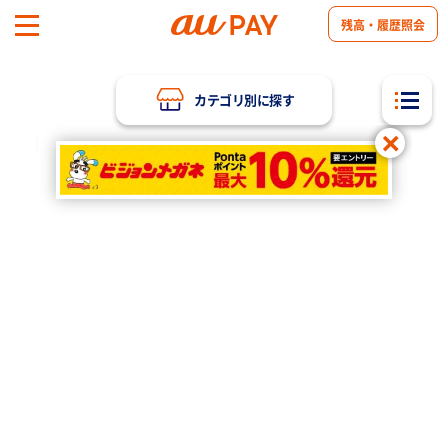
使えるお店を探す｜au PAYでスマホでお得にお買い物
残高・履歴照会
カテゴリ別に探す
店舗
Item
2
of
2