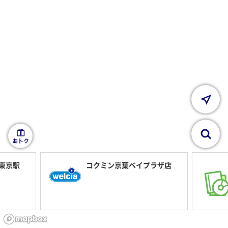
現在
検索
 東京駅
コクミン京葉ベイプラザ店