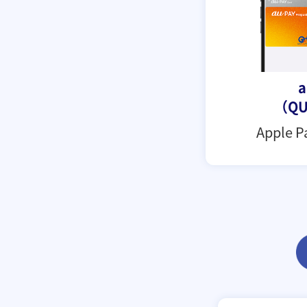
a
（QU
Apple 