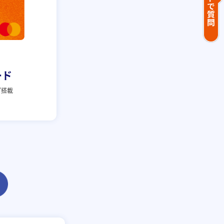
ード
プ搭載