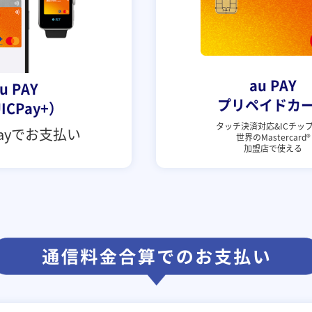
au PAY
u PAY
プリペイドカ
ICPay+）
タッチ決済対応&ICチッ
Payで
お支払い
世界のMastercard®
加盟店で使える